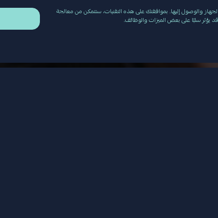
جهاز والوصول إليها. بموافقتك على هذه التقنيات، ستتمكن من معالجة
د يؤثر سلبًا على بعض الميزات والوظائف.
ى الجسر
1 مايو 2025، بدأت شركة RSGT أعمال صيانة الجسر لضمان اس
إصلاحات سطحية، وتحديثات لحواجز السلامة