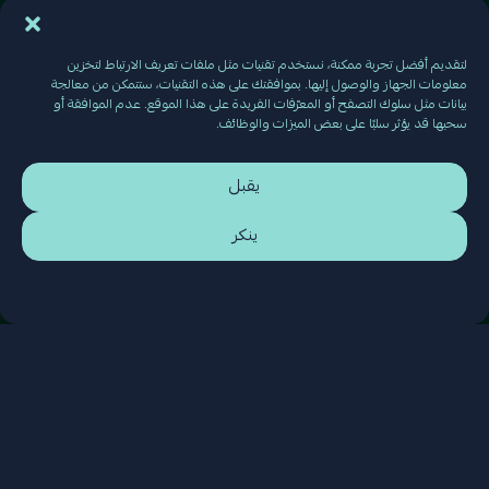
لتقديم أفضل تجربة ممكنة، نستخدم تقنيات مثل ملفات تعريف الارتباط لتخزين
معلومات الجهاز والوصول إليها. بموافقتك على هذه التقنيات، ستتمكن من معالجة
بيانات مثل سلوك التصفح أو المعرّفات الفريدة على هذا الموقع. عدم الموافقة أو
سحبها قد يؤثر سلبًا على بعض الميزات والوظائف.
يقبل
ينكر
جائزة أفضل مطور للموانئ لعام
2023